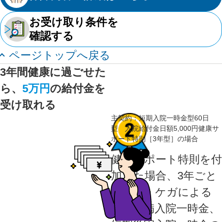
お受け取り条件を
確認する
ページトップへ戻る
3年間健康に過ごせた
ら、
5万円
の給付金を
受け取れる
主契約：
短期入院一時金型60日
型 入院給付金日額5,000円健康サ
ポート特則［3年型］の場合
健康サポート特則を付
加した場合、3年ごと
に病気・ケガによる
短期疾病入院一時金、