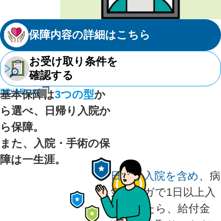
保障内容の詳細はこちら
お受け取り条件を
確認する
基本保障は
日帰り入院とは？
3つの型
か
ら選べ、日帰り入院か
ら保障。
また、入院・手術の保
障は一生涯。
日帰り入院を含め
、病
気・ケガで1日以上入
院されたら、給付金