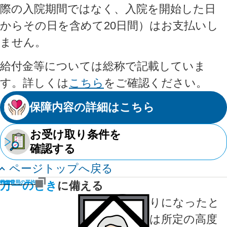
際の入院期間ではなく、入院を開始した日
からその日を含めて20日間）はお支払いし
ません。
給付金等については総称で記載していま
す。詳しくは
こちら
をご確認ください。
保障内容の詳細はこちら
お受け取り条件を
確認する
ページトップへ戻る
万一のとき
葬儀費用の平均
に備える
お亡くなりになったと
き、または所定の高度