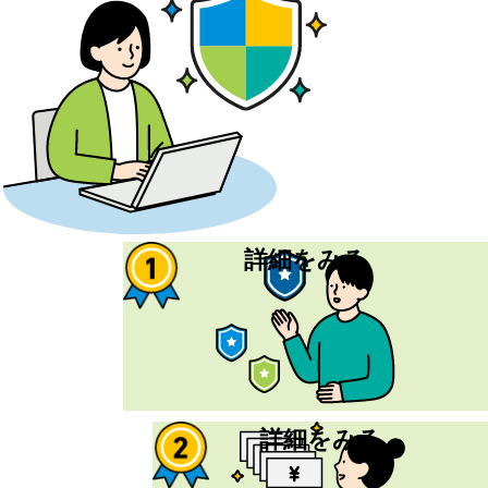
基本保障は
詳細をみる
3つの型
から選べ、
日帰り入院から保障。
また、入院・手術の
保障は一生涯。
3年間健康に
詳細をみる
過ごせたら、