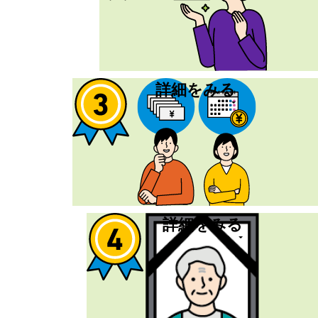
5万円
の給付金を
受け取れる
自分に合ったガン・
詳細をみる
三疾病・八疾病の保障
で
備える
万一のとき
に備える
詳細をみる