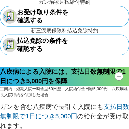
ガン治療月払給付特約
お受け取り条件を
確認する
新三疾病保険料払込免除特約
払込免除の条件を
確認する
八疾病による入院には、支払日数無制限で1
日につき5,000円を保障
主契約：
短期入院一時金型60日型 入院給付金日額5,000円 八疾病延
長入院特約を付加した場合
ガンを含む八疾病で長引く入院にも
支払日数
無制限で1日につき5,000円
の給付金が受け取
れます。